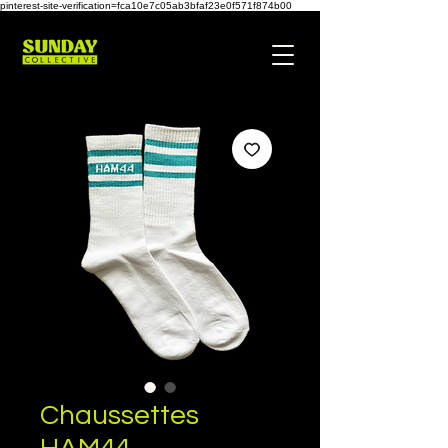
pinterest-site-verification=fca10e7c05ab3bfaf23e0f571f874b00
Chaussettes