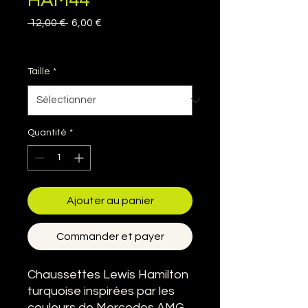
HAM44
Prix
Prix
 12,00 € 
6,00 €
original
promotionnel
TVA Incluse
|
Delivery information
Taille
*
Quantité
*
Ajouter au panier
Commander et payer
Chaussettes Lewis Hamilton
turquoise inspirées par les
couleurs de Mercedes AMG