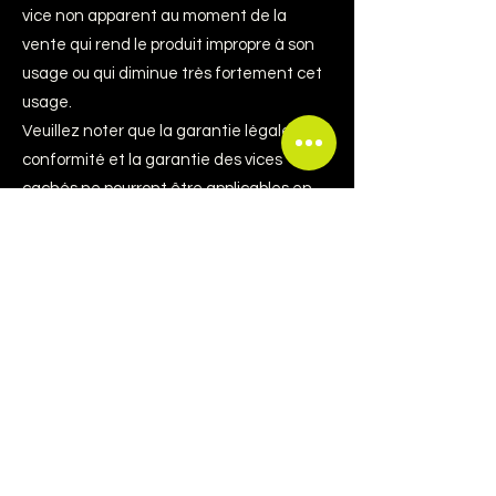
vice non apparent au moment de la
vente qui rend le produit impropre à son
usage ou qui diminue très fortement cet
usage.
Veuillez noter que la garantie légale de
conformité et la garantie des vices
cachés ne pourront être applicables en
cas de mauvais usage de vos produits ou
de non-respect des conditions
d’entretien fournies sur nos étiquettes ou
par nos retoucheurs.
Si vous agissez en garantie légale de
conformité, vous :
- bénéficiez d’un délai de deux (2) ans à
compter de la délivrance du produit pour
agir ;
- pouvez choisir entre la réparation ou le