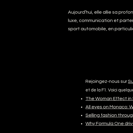
Aujourd’hui, elle allie sa pro
luxe, communication et parten
sport automobile, en particulie
Rejoingez-nous sur
S
et de la F1. Voici quelq
The Woman Effect in 
All eyes on Monaco: W
Selling fashion throu
Why Formula One drive