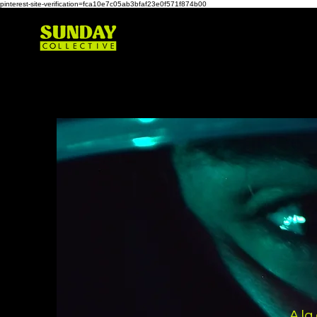
pinterest-site-verification=fca10e7c05ab3bfaf23e0f571f874b00
A la